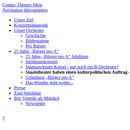
Contao Themes-Shop
Navigation überspringen
Unser Ziel
Konzertpädagogik
Unser Orchester
Geschichte
Bildergalerie
Pro Bürger
25 Jahre „Bürger pro A“
25 Jahre „Bürger pro A“ Jubiläum
Jubiläumskonzert
Staatsorchester Kassel - nur noch ein B-Orchester?
Staatstheater haben einen kulturpolitischen Auftrag 
Gründung „Bürger pro A“
Das Wunder geht weiter...
Presse
Zum Spielplan
Ihre Vorteile als Mitglied
Newsletter